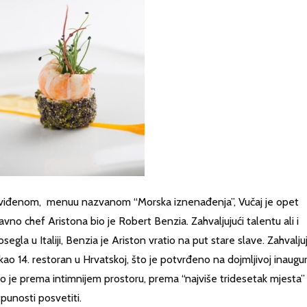
a viđenom, menuu nazvanom “Morska iznenađenja”, Vučaj je opet
no chef Aristona bio je Robert Benzia. Zahvaljujući talentu ali i
segla u Italiji, Benzia je Ariston vratio na put stare slave. Zahvaljuj
kao 14. restoran u Hrvatskoj, što je potvrđeno na dojmljivoj inaugura
 išlo je prema intimnijem prostoru, prema “najviše tridesetak mjesta”
punosti posvetiti.