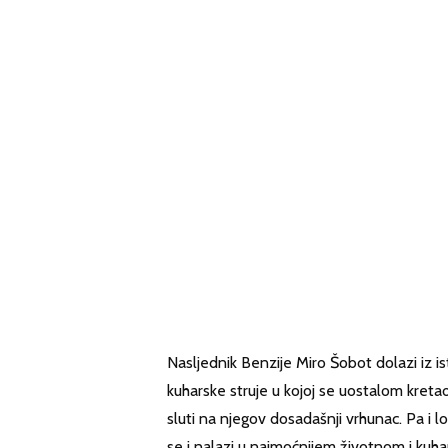
Nasljednik Benzije Miro Šobot dolazi iz ist
kuharske struje u kojoj se uostalom kretao
sluti na njegov dosadašnji vrhunac. Pa i 
se i nalazi u najmoćnijem životnom i kuh