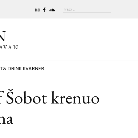
N
BAVAN
T& DRINK KVARNER
Šobot krenuo
ma