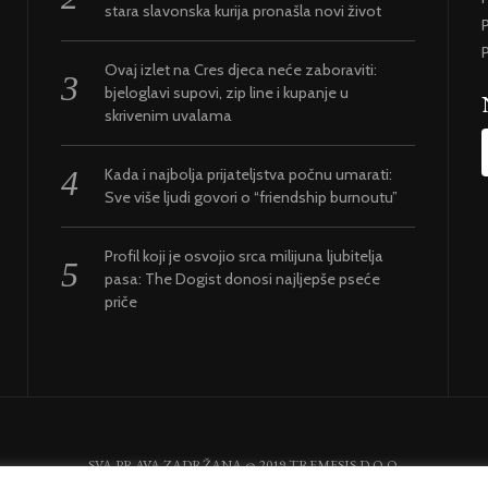
stara slavonska kurija pronašla novi život
P
P
Ovaj izlet na Cres djeca neće zaboraviti:
bjeloglavi supovi, zip line i kupanje u
skrivenim uvalama
Kada i najbolja prijateljstva počnu umarati:
Sve više ljudi govori o “friendship burnoutu”
Profil koji je osvojio srca milijuna ljubitelja
pasa: The Dogist donosi najljepše pseće
priče
SVA PRAVA ZADRŽANA @ 2019 TREMESIS D.O.O.