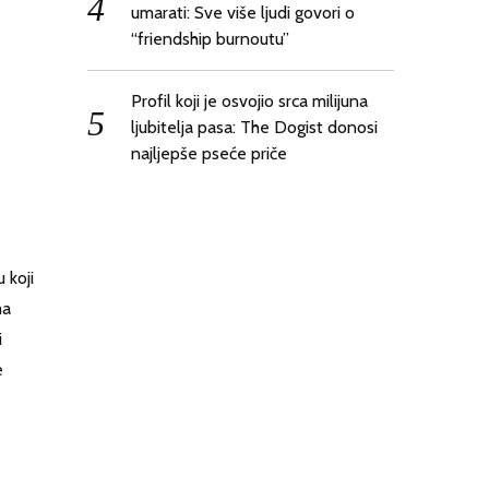
umarati: Sve više ljudi govori o
“friendship burnoutu”
Profil koji je osvojio srca milijuna
ljubitelja pasa: The Dogist donosi
najljepše pseće priče
 koji
ma
i
e