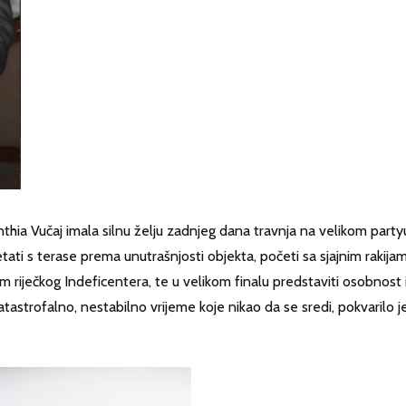
nthia Vučaj imala silnu želju zadnjeg dana travnja na velikom partyu
tati s terase prema unutrašnjosti objekta, početi sa sjajnim rakija
om riječkog Indeficentera, te u velikom finalu predstaviti osobnost 
tastrofalno, nestabilno vrijeme koje nikao da se sredi, pokvarilo j