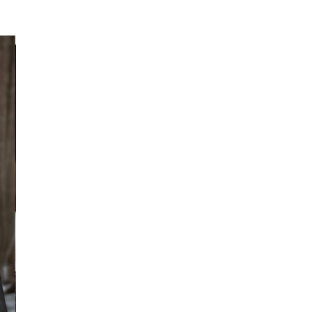
ON
SVIBNJA
2019.