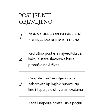
POSLJEDNJE
OBJAVLJENO
NONA CHEF – OKUSI I PRIČE IZ
KUHINJA KVARNERSKIH NONA
Kad tišina postane najveći luksuz:
kako je stara slavonska kurija
pronašla novi život
Ovaj izlet na Cres djeca neće
zaboraviti: bjeloglavi supovi, zip
line i kupanje u skrivenim uvalama
Kada i najbolja prijateljstva počnu