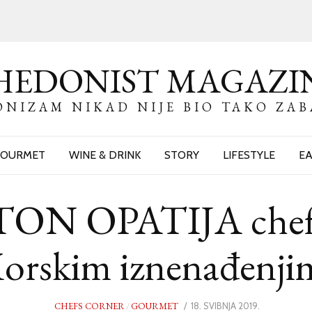
HEDONIST MAGAZI
NIZAM NIKAD NIJE BIO TAKO ZA
OURMET
WINE & DRINK
STORY
LIFESTYLE
EA
ON OPATIJA chef 
orskim iznenađenji
CHEFS CORNER
/
GOURMET
POSTED
18. SVIBNJA 2019.
17.