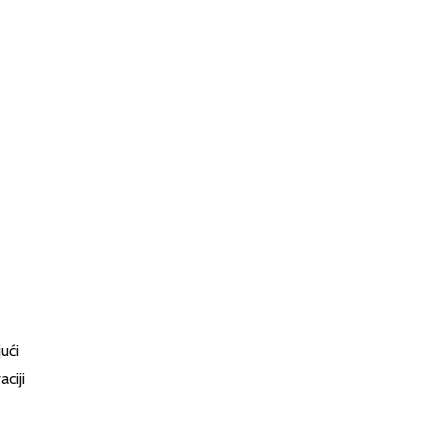
ući
ciji