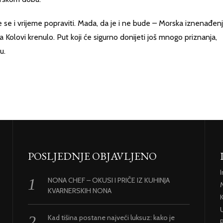
se i vrijeme popraviti. Mada, da je i ne bude – Morska iznenađen
 Kolovi krenulo. Put koji će sigurno donijeti još mnogo priznanja,
u.
POSLJEDNJE OBJAVLJENO
NONA CHEF – OKUSI I PRIČE IZ KUHINJA
KVARNERSKIH NONA
U
Kad tišina postane najveći luksuz: kako je