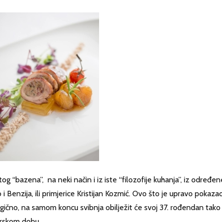
og “bazena”, na neki način i iz iste “filozofije kuhanja”, iz određen
 i Benzija, ili primjerice Kristijan Kozmić. Ovo što je upravo pokaza
logično, na samom koncu svibnja obilježit će svoj 37. rođendan tako
arskom dobu.