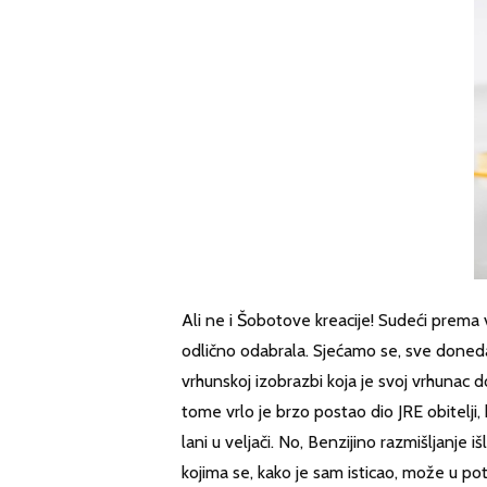
Ali ne i Šobotove kreacije! Sudeći prem
odlično odabrala. Sjećamo se, sve donedav
vrhunskoj izobrazbi koja je svoj vrhunac do
tome vrlo je brzo postao dio JRE obitelji, 
lani u veljači. No, Benzijino razmišljanje
kojima se, kako je sam isticao, može u pot