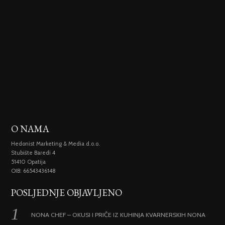
O NAMA
Hedonist Marketing & Media d.o.o.
Stubište Baredi 4
51410 Opatija
OIB: 66543436148
POSLJEDNJE OBJAVLJENO
NONA CHEF – OKUSI I PRIČE IZ KUHINJA KVARNERSKIH NONA