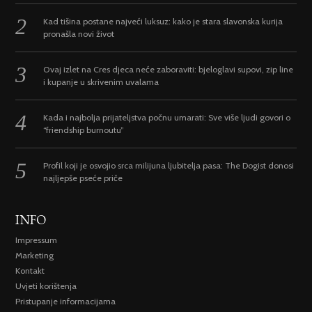
Kad tišina postane najveći luksuz: kako je stara slavonska kurija
pronašla novi život
Ovaj izlet na Cres djeca neće zaboraviti: bjeloglavi supovi, zip line
i kupanje u skrivenim uvalama
Kada i najbolja prijateljstva počnu umarati: Sve više ljudi govori o
“friendship burnoutu”
Profil koji je osvojio srca milijuna ljubitelja pasa: The Dogist donosi
najljepše pseće priče
INFO
Impressum
Marketing
Kontakt
Uvjeti korištenja
Pristupanje informacijama