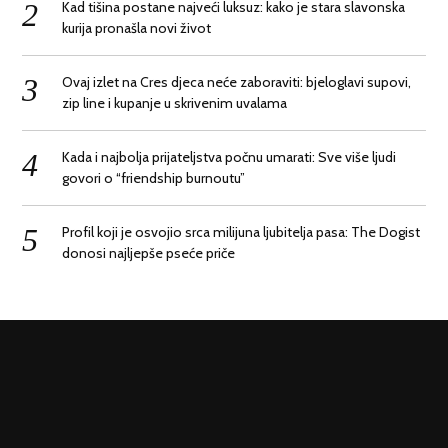
Kad tišina postane najveći luksuz: kako je stara slavonska
kurija pronašla novi život
Ovaj izlet na Cres djeca neće zaboraviti: bjeloglavi supovi,
zip line i kupanje u skrivenim uvalama
Kada i najbolja prijateljstva počnu umarati: Sve više ljudi
govori o “friendship burnoutu”
Profil koji je osvojio srca milijuna ljubitelja pasa: The Dogist
donosi najljepše pseće priče