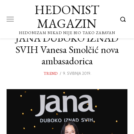
HEDONIST
MAGAZIN
HEDONIZAM NIKAD NIJE BIO TAKO ZABAVAN
JANA DUBOKO IZNAD
SVIH Vanesa Smolčić nova
ambasadorica
TREND
POSTED
9. SVIBNJA 2019.
9.
ON
SVIBNJA
2019.