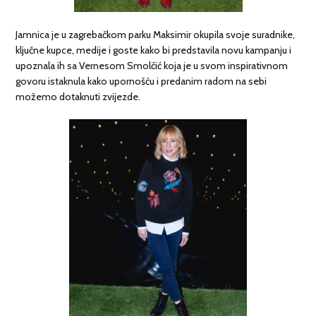
Jamnica je u zagrebačkom parku Maksimir okupila svoje suradnike,
ključne kupce, medije i goste kako bi predstavila novu kampanju i
upoznala ih sa Vernesom Smolčić koja je u svom inspirativnom
govoru istaknula kako upornošću i predanim radom na sebi
možemo dotaknuti zvijezde.