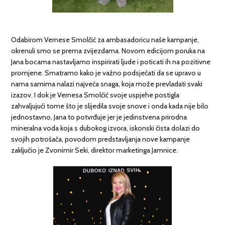
Odabirom Vernese Smolčić za ambasadoricu naše kampanje,
okrenuli smo se prema zvijezdama. Novom edicijom poruka na
Jana bocama nastavljamo inspirirati ljude i poticati ih na pozitivne
promjene. Smatramo kako je važno podsjećati da se upravo u
nama samima nalazi najveća snaga, koja može prevladati svaki
izazov. I dok je Vernesa Smolčić svoje uspjehe postigla
zahvaljujući tome što je slijedila svoje snove i onda kada nije bilo
jednostavno, Jana to potvrđuje jer je jedinstvena prirodna
mineralna voda koja s dubokog izvora, iskonski čista dolazi do
svojih potrošača, povodom predstavljanja nove kampanje
zaključio je Zvonimir Seki, direktor marketinga Jamnice.