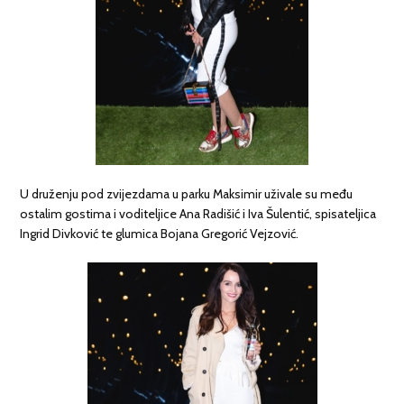
U druženju pod zvijezdama u parku Maksimir uživale su među
ostalim gostima i voditeljice Ana Radišić i Iva Šulentić, spisateljica
Ingrid Divković te glumica Bojana Gregorić Vejzović.