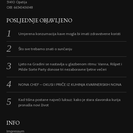
51410 Opatija
OIB: 66543436148
POSLJEDNJE OBJAVLJENO
Umjerena konzumacija kave mogla bi imati zdravstvene koristi
Što sve trebamo znati o sunčanju
Ljeto na Gradini se nastavlja u glazbenom ritmu: Vanna, Rišpet i
Milde Sorte Party donose tri nezaboravne ljetne večeri
NONA CHEF – OKUSI I PRIČE IZ KUHINJA KVARNERSKIH NONA
Kad tišina postane najveći luksuz: kako je stara slavonska kurija
pronašla novi život
INFO
Impressum