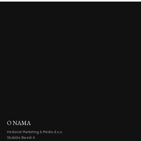
O NAMA
Hedonist Marketing & Media d.o.o.
Stubište Baredi 4