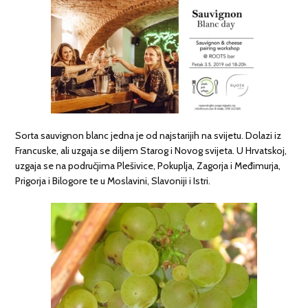
Sorta sauvignon blanc jedna je od najstarijih na svijetu. Dolazi iz
Francuske, ali uzgaja se diljem Starog i Novog svijeta. U Hrvatskoj,
uzgaja se na područjima Plešivice, Pokuplja, Zagorja i Međimurja,
Prigorja i Bilogore te u Moslavini, Slavoniji i Istri.