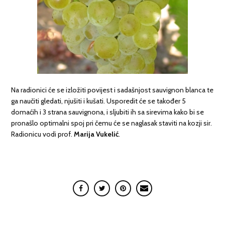
Na radionici će se izložiti povijest i sadašnjost sauvignon blanca te
ga naučiti gledati, njušiti i kušati. Usporedit će se također 5
domaćih i 3 strana sauvignona, i sljubiti ih sa sirevima kako bi se
pronašlo optimalni spoj pri čemu će se naglasak staviti na kozji sir.
Radionicu vodi prof.
Marija Vukelić
.