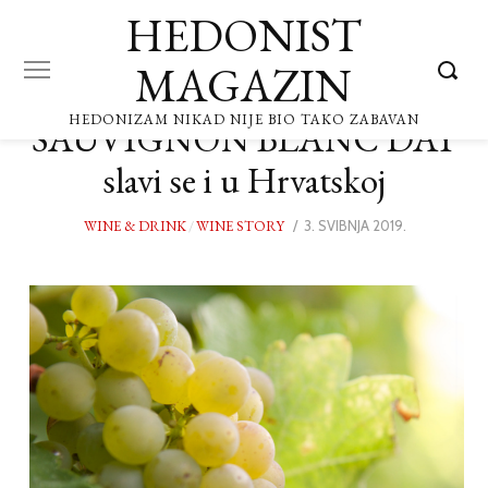
HEDONIST
MAGAZIN
HEDONIZAM NIKAD NIJE BIO TAKO ZABAVAN
SAUVIGNON BLANC DAY
slavi se i u Hrvatskoj
WINE & DRINK
/
WINE STORY
POSTED
3. SVIBNJA 2019.
2.
ON
SVIBNJA
2019.