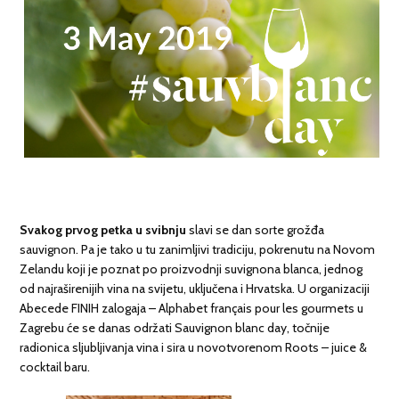
Svakog prvog petka u svibnju
slavi se dan sorte grožđa
sauvignon. Pa je tako u tu zanimljivi tradiciju, pokrenutu na Novom
Zelandu koji je poznat po proizvodnji suvignona blanca, jednog
od najraširenijih vina na svijetu, uključena i Hrvatska. U organizaciji
Abecede FINIH zalogaja – Alphabet français pour les gourmets u
Zagrebu će se danas održati Sauvignon blanc day, točnije
radionica sljubljivanja vina i sira u novotvorenom Roots – juice &
cocktail baru.