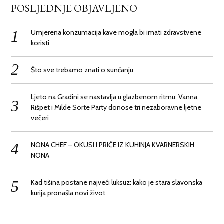
POSLJEDNJE OBJAVLJENO
Umjerena konzumacija kave mogla bi imati zdravstvene
koristi
Što sve trebamo znati o sunčanju
Ljeto na Gradini se nastavlja u glazbenom ritmu: Vanna,
Rišpet i Milde Sorte Party donose tri nezaboravne ljetne
večeri
NONA CHEF – OKUSI I PRIČE IZ KUHINJA KVARNERSKIH
NONA
Kad tišina postane najveći luksuz: kako je stara slavonska
kurija pronašla novi život