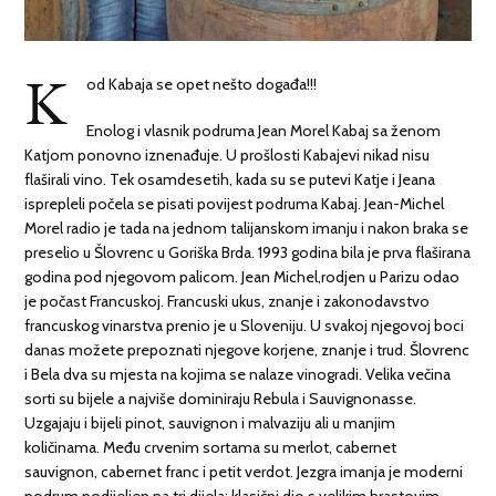
K
od Kabaja se opet nešto događa!!!
Enolog i vlasnik podruma Jean Morel Kabaj sa ženom
Katjom ponovno iznenađuje. U prošlosti Kabajevi nikad nisu
flaširali vino. Tek osamdesetih, kada su se putevi Katje i Jeana
isprepleli počela se pisati povijest podruma Kabaj. Jean-Michel
Morel radio je tada na jednom talijanskom imanju i nakon braka se
preselio u Šlovrenc u Goriška Brda. 1993 godina bila je prva flaširana
godina pod njegovom palicom. Jean Michel,rodjen u Parizu odao
je počast Francuskoj. Francuski ukus, znanje i zakonodavstvo
francuskog vinarstva prenio je u Sloveniju. U svakoj njegovoj boci
danas možete prepoznati njegove korjene, znanje i trud. Šlovrenc
i Bela dva su mjesta na kojima se nalaze vinogradi. Velika večina
sorti su bijele a najviše dominiraju Rebula i Sauvignonasse.
Uzgajaju i bijeli pinot, sauvignon i malvaziju ali u manjim
količinama. Među crvenim sortama su merlot, cabernet
sauvignon, cabernet franc i petit verdot. Jezgra imanja je moderni