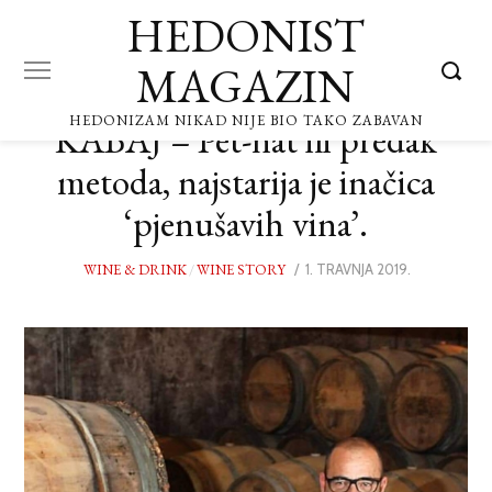
HEDONIST
MAGAZIN
HEDONIZAM NIKAD NIJE BIO TAKO ZABAVAN
KABAJ – Pét-nat ili predak
metoda, najstarija je inačica
‘pjenušavih vina’.
WINE & DRINK
/
WINE STORY
POSTED
1. TRAVNJA 2019.
1.
ON
TRAVNJA
2019.