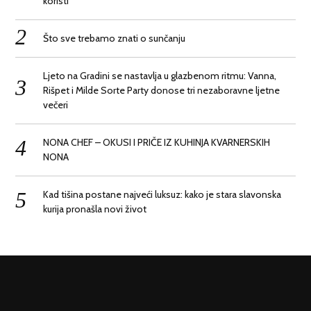
koristi
Što sve trebamo znati o sunčanju
Ljeto na Gradini se nastavlja u glazbenom ritmu: Vanna,
Rišpet i Milde Sorte Party donose tri nezaboravne ljetne
večeri
NONA CHEF – OKUSI I PRIČE IZ KUHINJA KVARNERSKIH
NONA
Kad tišina postane najveći luksuz: kako je stara slavonska
kurija pronašla novi život