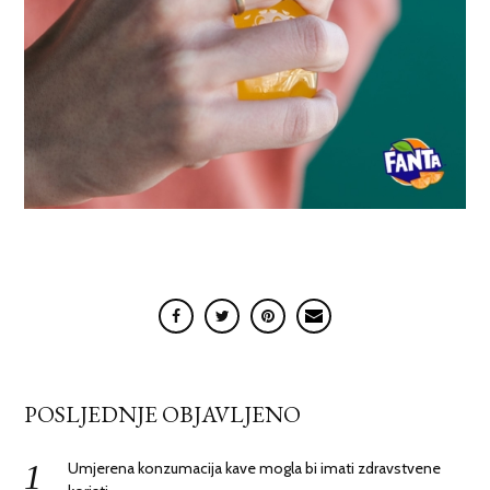
POSLJEDNJE OBJAVLJENO
Umjerena konzumacija kave mogla bi imati zdravstvene