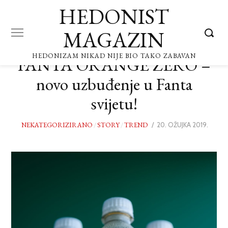
HEDONIST
MAGAZIN
HEDONIZAM NIKAD NIJE BIO TAKO ZABAVAN
FANTA ORANGE ZERO –
novo uzbuđenje u Fanta
svijetu!
NEKATEGORIZIRANO
/
STORY
/
TREND
POSTED
20. OŽUJKA 2019.
20.
ON
OŽUJK
2019.