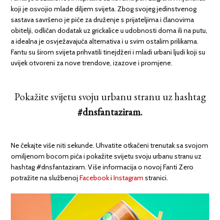
koji je osvojio mlade diljem svijeta. Zbog svojeg jedinstvenog
sastava savršeno je piće za druženje s prijateljima i članovima
obitelji, odličan dodatak uz grickalice u udobnosti doma ili na putu,
a idealna je osvježavajuća alternativa i u svim ostalim prilikama.
Fantu su širom svijeta prihvatili tinejdžeri i mladi urbani ljudi koji su
uvijek otvoreni za nove trendove, izazove i promjene.
Pokažite svijetu svoju urbanu stranu uz hashtag
#dnsfantaziram.
Ne čekajte više niti sekunde. Uhvatite otkačeni trenutak sa svojom
omiljenom bocom pića i pokažite svijetu svoju urbanu stranu uz
hashtag #dnsfantaziram. Više informacija o novoj Fanti Zero
potražite na službenoj
Facebook
i
Instagram
stranici.