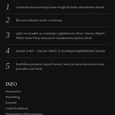
Umjerena konzumacija kave mogla bi imati zdravstvene koristi
Što sve trebamo znati o sunčanju
Ljeto na Gradini se nastavlja u glazbenom ritmu: Vanna, Rišpet i
Milde Sorte Party donose tri nezaboravne ljetne večeri
NONA CHEF – OKUSI I PRIČE IZ KUHINJA KVARNERSKIH NONA
Kad tišina postane najveći luksuz: kako je stara slavonska kurija
pronašla novi život
INFO
Impressum
Marketing
Kontakt
Uvjeti korištenja
Pristupanje informacijama