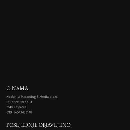
O NAMA
Hedonist Marketing & Media d.o.o.
Stubište Baredi 4
51410 Opatija
OIB: 66543436148
POSLJEDNJE OBJAVLJENO