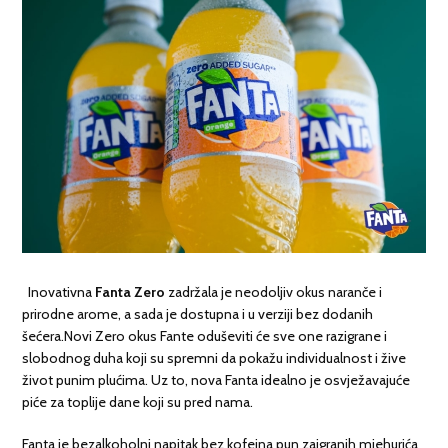
Inovativna
Fanta Zero
zadržala je neodoljiv okus naranče i
prirodne arome, a sada je dostupna i u verziji bez dodanih
šećera.Novi Zero okus Fante oduševiti će sve one razigrane i
slobodnog duha koji su spremni da pokažu individualnost i žive
život punim plućima. Uz to, nova Fanta idealno je osvježavajuće
piće za toplije dane koji su pred nama.
Fanta je bezalkoholni napitak bez kofeina pun zaigranih mjehurića