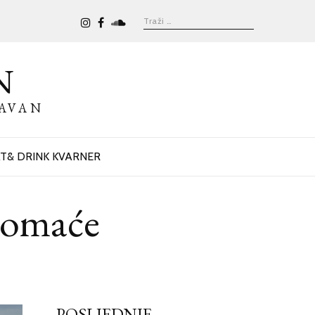
N
BAVAN
T& DRINK KVARNER
domaće
POSLJEDNJE