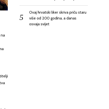
Ovaj hrvatski liker skriva priču staru
više od 200 godina, a danas
osvaja svijet
 na
ama
telji
tva