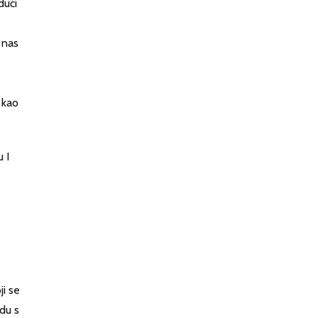
dući
 nas
 kao
 I
ji se
du s