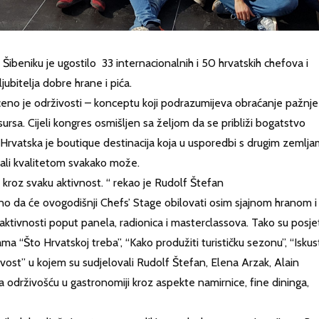
Šibeniku je ugostilo 33 internacionalnih i 50 hrvatskih chefova i
jubitelja dobre hrane i pića.
eno je održivosti – konceptu koji podrazumijeva obraćanje pažnje
ursa. Cijeli kongres osmišljen sa željom da se približi bogatstvo
i. Hrvatska je boutique destinacija koja u usporedbi s drugim zemlj
ali kvalitetom svakako može.
vo kroz svaku aktivnost. “ rekao je Rudolf Štefan
o da će ovogodišnji Chefs’ Stage obilovati osim sjajnom hranom i
 aktivnosti poput panela, radionica i masterclassova. Tako su posjeti
a “Što Hrvatskoj treba”, “Kako produžiti turističku sezonu”, “Iskus
ivost” u kojem su sudjelovali Rudolf Štefan, Elena Arzak, Alain
la održivošću u gastronomiji kroz aspekte namirnice, fine dininga,