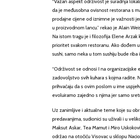
“Važan aspekt održivost je suradnja lokal
da je međusobna ovisnost restorana s ma
prodajne cijene od iznimne je važnosti je
u proizvodnom lancu.” rekao je Alain Wei
Na istom tragu je i filozofija Elene Arzak k
prioritet svakom restoranu. Ako dođem u 
sushi, samo neka u tom sushiju bude riba 
“Održivost se odnosi I na organizacijsk
zadovoljstvo svih kuhara s kojma radite. 
prihvaćaju da s ovim poslom u ime uspjeha
evoluiramo zajedno s njima jer samo sretni
Uz zanimljive i aktualne teme koje su obra
predavanjima, sudionici su uživali i u vel
Maksut Askar, Tea Mamut i Miro Uskoković 
održao na otočiću Visovac u sklopu Naci