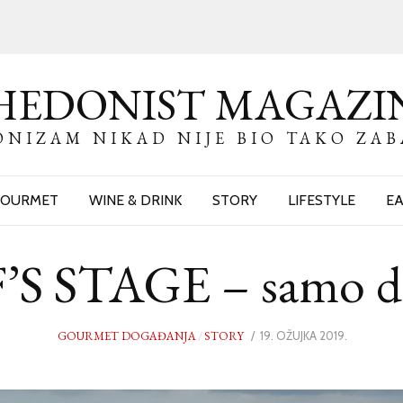
HEDONIST MAGAZI
NIZAM NIKAD NIJE BIO TAKO ZA
OURMET
WINE & DRINK
STORY
LIFESTYLE
EA
S STAGE – samo 
GOURMET DOGAĐANJA
/
STORY
POSTED
19. OŽUJKA 2019.
19.
ON
OŽUJKA
2019.