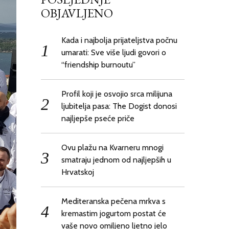
OBJAVLJENO
Kada i najbolja prijateljstva počnu
umarati: Sve više ljudi govori o
“friendship burnoutu”
Profil koji je osvojio srca milijuna
ljubitelja pasa: The Dogist donosi
najljepše pseće priče
Ovu plažu na Kvarneru mnogi
smatraju jednom od najljepših u
Hrvatskoj
Mediteranska pečena mrkva s
kremastim jogurtom postat će
vaše novo omiljeno ljetno jelo