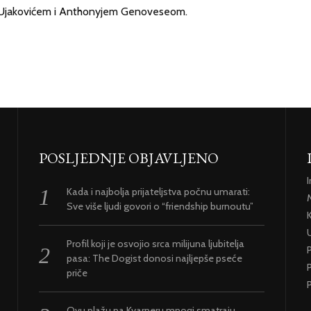
m Ujakovićem i Anthonyjem Genoveseom.
POSLJEDNJE OBJAVLJENO
Kada i najbolja prijateljstva počnu umarati:
Sve više ljudi govori o “friendship burnoutu”
U
Profil koji je osvojio srca milijuna ljubitelja
pasa: The Dogist donosi najljepše pseće
P
priče
P
Ovu plažu na Kvarneru mnogi smatraju