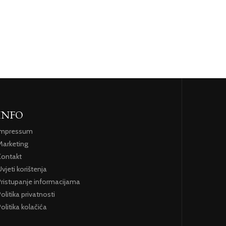
INFO
Impressum
Marketing
Kontakt
vjeti korištenja
Pristupanje informacijama
olitika privatnosti
olitika kolačića