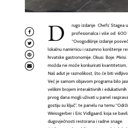
D
rugo izdanje Chefs’ Stagea u 
profesionalca i više od 600 l
“Ovogodišnje izdanje posveć
lokalnu namirnicu i razumno korištenje res
hrvatske gastronomije. Okusi. Boje. Miris
možda ne može konkurirati kvantitetom, 
Naš adut je raznolikost, što će biti vidlji
Već je samom objavom programa bilo jasn
velikim brojem interaktivnih i edukativnih
prvog dana mogli uživati u panel raspravam
gostiju su ključ”, te panelu na temu “Održ
Weissgerber i Eric Vidlgaard, koja se bavi
dugovječnosti restorana i radne snage.