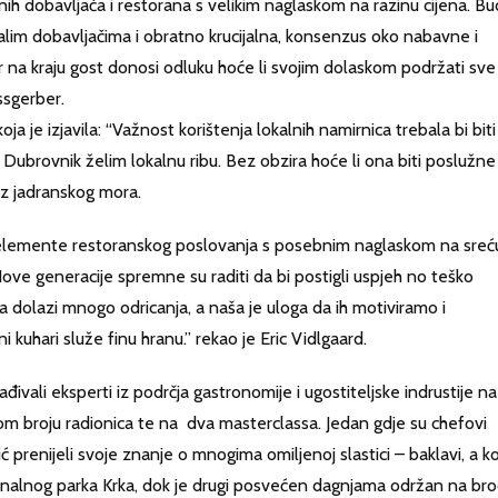
nih dobavljača i restorana s velikim naglaskom na razinu cijena. Bu
lim dobavljačima i obratno krucijalna, konsenzus oko nabavne i
r na kraju gost donosi odluku hoće li svojim dolaskom podržati sve
ssgerber.
oja je izjavila: “Važnost korištenja lokalnih namirnica trebala bi biti
Dubrovnik želim lokalnu ribu. Bez obzira hoće li ona biti poslužne
iz jadranskog mora.
e elemente restoranskog poslovanja s posebnim naglaskom na sreću
Nove generacije spremne su raditi da bi postigli uspjeh no teško
 dolazi mnogo odricanja, a naša je uloga da ih motiviramo i
 kuhari služe finu hranu.” rekao je Eric Vidlgaard.
đivali eksperti iz podrčja gastronomije i ugostiteljske indrustije na
ikom broju radionica te na dva masterclassa. Jedan gdje su chefovi
prenijeli svoje znanje o mnogima omiljenoj slastici – baklavi, a ko
onalnog parka Krka, dok je drugi posvećen dagnjama održan na bro