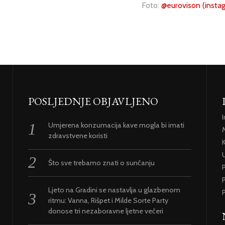
Foto:
@eurovison (insta
POSLJEDNJE OBJAVLJENO
Umjerena konzumacija kave mogla bi imati
zdravstvene koristi
U
Što sve trebamo znati o sunčanju
P
Ljeto na Gradini se nastavlja u glazbenom
P
ritmu: Vanna, Rišpet i Milde Sorte Party
donose tri nezaboravne ljetne večeri