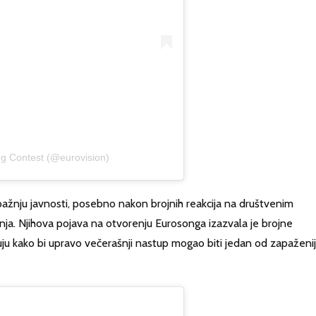
ng Contest (@eurovision)
 pažnju javnosti, posebno nakon brojnih reakcija na društvenim
ja. Njihova pojava na otvorenju Eurosonga izazvala je brojne
u kako bi upravo večerašnji nastup mogao biti jedan od zapaženij