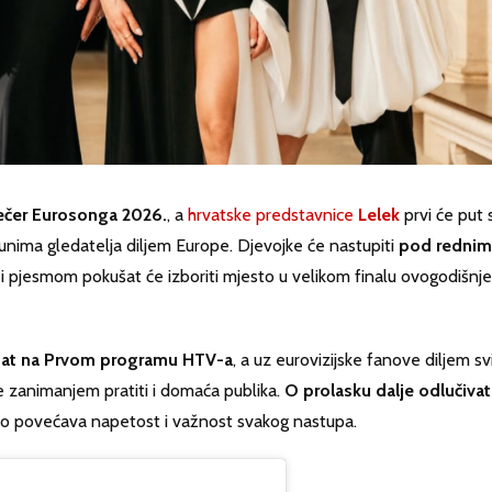
večer Eurosonga 2026.
, a
hrvatske predstavnice
Lelek
prvi će put 
ijunima gledatelja diljem Europe. Djevojke će nastupiti
pod rednim
i pjesmom pokušat će izboriti mjesto u velikom finalu ovogodišnj
1 sat na Prvom programu HTV-a
, a uz eurovizijske fanove diljem svi
e zanimanjem pratiti i domaća publika.
O prolasku dalje odlučivat
no povećava napetost i važnost svakog nastupa.