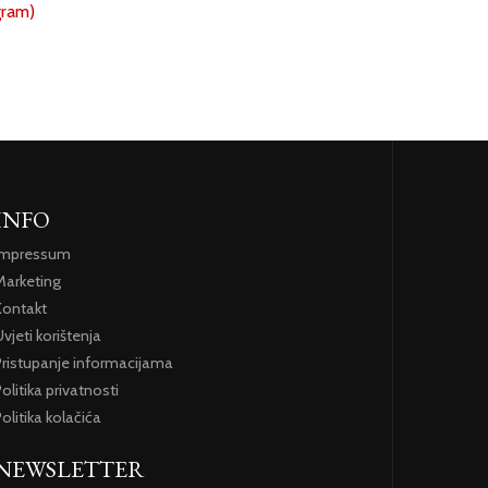
gram)
INFO
Impressum
Marketing
Kontakt
vjeti korištenja
Pristupanje informacijama
olitika privatnosti
olitika kolačića
NEWSLETTER