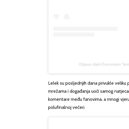
Objavu dijeli Eurovision So
Lelek su posljednjih dana privukle veliku
mrežama i događanja uoči samog natjecan
komentare među fanovima, a mnogi vjeruj
polufinalnoj večeri.