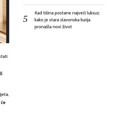
Kad tišina postane najveći luksuz:
kako je stara slavonska kurija
pronašla novi život
stati
eg
jeta,
 će