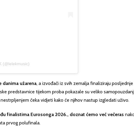
K (@lelekmusic)
je danima užarena
, a izvođači iz svih zemalja finaliziraju posljednje
atske predstavnice tijekom proba pokazale su veliko samopouzdanj
nestrpljenjem čeka vidjeti kako će njihov nastup izgledati uživo.
među finalistima Eurosonga 2026., doznat ćemo već večeras
nak
ata prvog polufinala.