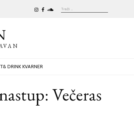
N
BAVAN
T& DRINK KVARNER
 nastup: Večeras