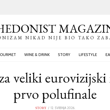
HEDONIST MAGAZI
NIZAM NIKAD NIJE BIO TAKO ZA
OURMET
WINE & DRINK
STORY
LIFESTYLE
EA
a veliki eurovizijski
prvo polufinale
STORY
POSTED
12. SVIBNJA 2026.
12.