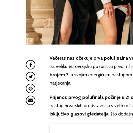
Večeras nas očekuje prva polufinalna 
na veliku eurovizijsku pozornicu pred mil
brojem 3
, a svojim energičnim nastupom 
natjecanja.
Prijenos prvog polufinala počinje u 2
nastup hrvatskih predstavnica s velikim ć
isključivo glasovi gledatelja
, što dodat