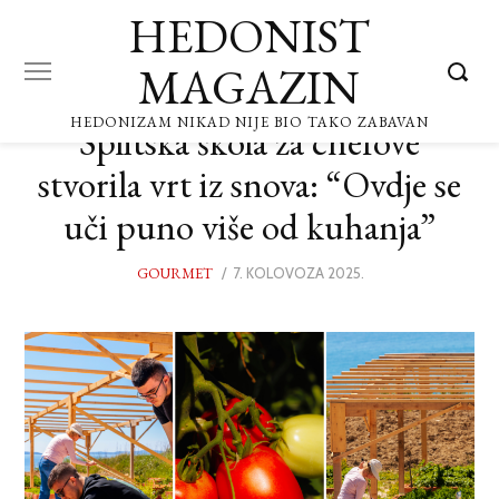
HEDONIST
MAGAZIN
HEDONIZAM NIKAD NIJE BIO TAKO ZABAVAN
Splitska škola za chefove
stvorila vrt iz snova: “Ovdje se
uči puno više od kuhanja”
GOURMET
POSTED
7. KOLOVOZA 2025.
7.
ON
KOLOVOZA
2025.