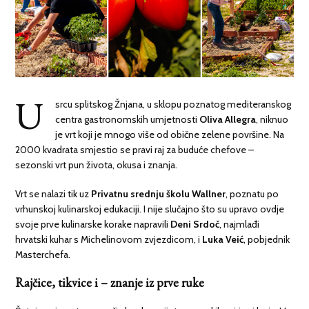
U
srcu splitskog Žnjana, u sklopu poznatog mediteranskog
centra gastronomskih umjetnosti
Oliva Allegra
, niknuo
je vrt koji je mnogo više od obične zelene površine. Na
2000 kvadrata smjestio se pravi raj za buduće chefove –
sezonski vrt pun života, okusa i znanja.
Vrt se nalazi tik uz
Privatnu srednju školu Wallner
, poznatu po
vrhunskoj kulinarskoj edukaciji. I nije slučajno što su upravo ovdje
svoje prve kulinarske korake napravili
Deni Srdoč
, najmlađi
hrvatski kuhar s Michelinovom zvjezdicom, i
Luka Veić
, pobjednik
Masterchefa.
Rajčice, tikvice i – znanje iz prve ruke