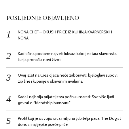
POSLJEDNJE OBJAVLJENO
NONA CHEF – OKUSI I PRIČE IZ KUHINJA KVARNERSKIH
NONA
Kad tišina postane najveći luksuz: kako je stara slavonska
kurija pronašla novi život
Ovaj izlet na Cres djeca neće zaboraviti: bjeloglavi supovi,
zip line i kupanje u skrivenim uvalama
Kada i najbolja prijateljstva počnu umarati: Sve više ljudi
govori o “friendship burnoutu”
Profil koji je osvojio srca milijuna ljubitelja pasa: The Dogist
donosi najljepše pseće priče