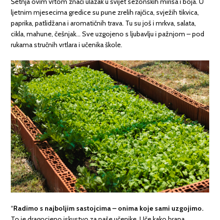
Šetnja ovim vrtom znači ulazak u svijet sezonskih mirisa i boja. U
ljetnim mjesecima gredice su pune zrelih rajčica, svježih tikvica,
paprika, patlidžana i aromatičnih trava. Tu su još i mrkva, salata,
cikla, mahune, češnjak… Sve uzgojeno s ljubavlju i pažnjom – pod
rukama stručnih vrtlara i učenika škole.
“
Radimo s najboljim sastojcima – onima koje sami uzgojimo.
To je dragocjeno iskustvo za naše učenike. Uče kako hrana