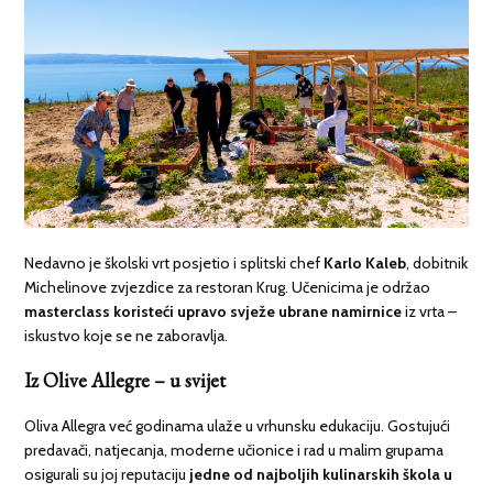
Nedavno je školski vrt posjetio i splitski chef
Karlo Kaleb
, dobitnik
Michelinove zvjezdice za restoran Krug. Učenicima je održao
masterclass koristeći upravo svježe ubrane namirnice
iz vrta –
iskustvo koje se ne zaboravlja.
Iz Olive Allegre – u svijet
Oliva Allegra već godinama ulaže u vrhunsku edukaciju. Gostujući
predavači, natjecanja, moderne učionice i rad u malim grupama
osigurali su joj reputaciju
jedne od najboljih kulinarskih škola u