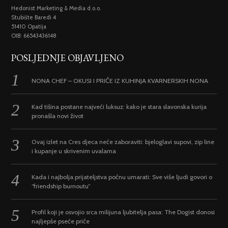
Hedonist Marketing & Media d.o.o.
Stubište Baredi 4
51410 Opatija
OIB: 66543436148
POSLJEDNJE OBJAVLJENO
NONA CHEF – OKUSI I PRIČE IZ KUHINJA KVARNERSKIH NONA
Kad tišina postane najveći luksuz: kako je stara slavonska kurija
pronašla novi život
Ovaj izlet na Cres djeca neće zaboraviti: bjeloglavi supovi, zip line
i kupanje u skrivenim uvalama
Kada i najbolja prijateljstva počnu umarati: Sve više ljudi govori o
“friendship burnoutu”
Profil koji je osvojio srca milijuna ljubitelja pasa: The Dogist donosi
najljepše pseće priče