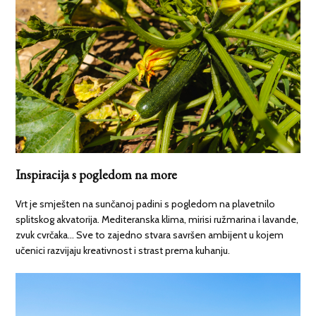
Inspiracija s pogledom na more
Vrt je smješten na sunčanoj padini s pogledom na plavetnilo
splitskog akvatorija. Mediteranska klima, mirisi ružmarina i lavande,
zvuk cvrčaka… Sve to zajedno stvara savršen ambijent u kojem
učenici razvijaju kreativnost i strast prema kuhanju.