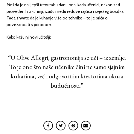
Možda je najljepši trenutak u danu onaj kada učenici, nakon sati
provedenih u kuhinji, izađu među redove rajčica i svježeg bosiljka.
Tada shvate da je kuhanje više od tehnike – to je priča o
povezanosti s prirodom.
Kako kažu njihovi učitelji:
“U Olive Allegri, gastronomija se uči – iz zemlje.
To je ono što naše učenike čini ne samo sjajnim
kuharima, već i odgovornim kreatorima okusa
budućnosti.”